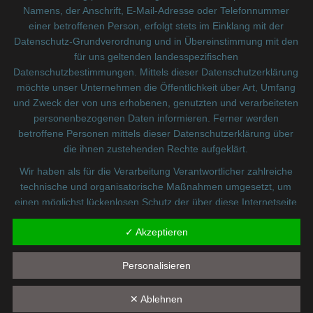
Post
Namens, der Anschrift, E-Mail-Adresse oder Telefonnummer
navigation
einer betroffenen Person, erfolgt stets im Einklang mit der
Bis jetzt keine Kommentare
Datenschutz-Grundverordnung und in Übereinstimmung mit den
für uns geltenden landesspezifischen
Datenschutzbestimmungen. Mittels dieser Datenschutzerklärung
Schreibe einen Kommentar
möchte unser Unternehmen die Öffentlichkeit über Art, Umfang
und Zweck der von uns erhobenen, genutzten und verarbeiteten
Deine E-Mail-Adresse wird nicht veröffentlicht.
personenbezogenen Daten informieren. Ferner werden
Erforderliche Felder sind mit
*
markiert
betroffene Personen mittels dieser Datenschutzerklärung über
die ihnen zustehenden Rechte aufgeklärt.
Kommentar
*
Wir haben als für die Verarbeitung Verantwortlicher zahlreiche
technische und organisatorische Maßnahmen umgesetzt, um
einen möglichst lückenlosen Schutz der über diese Internetseite
verarbeiteten personenbezogenen Daten sicherzustellen.
✓ Akzeptieren
Dennoch können Internetbasierte Datenübertragungen
grundsätzlich Sicherheitslücken aufweisen, sodass ein absoluter
Schutz nicht gewährleistet werden kann. Aus diesem Grund
Personalisieren
steht es jeder betroffenen Person frei, personenbezogene
Daten auch auf alternativen Wegen, beispielsweise telefonisch,
✕ Ablehnen
an uns zu übermitteln.