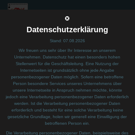
Zum
Inhalt
springen
Datenschutzerklärung
Stand: 07.08.2026
Wir freuen uns sehr über Ihr Interesse an unserem
Unternehmen. Datenschutz hat einen besonders hohen
Stellenwert für die Geschäftsleitung. Eine Nutzung der
Internetseiten ist grundsätzlich ohne jede Angabe
personenbezogener Daten möglich. Sofern eine betroffene
Person besondere Services unseres Unternehmens über
by
admin
on
Januar 6, 2026
unsere Internetseite in Anspruch nehmen möchte, könnte
jedoch eine Verarbeitung personenbezogener Daten erforderlich
werden. Ist die Verarbeitung personenbezogener Daten
Categories:
No Category
erforderlich und besteht für eine solche Verarbeitung keine
Tags:
No Tag
gesetzliche Grundlage, holen wir generell eine Einwilligung der
betroffenen Person ein.
nächster Post
Die Verarbeitung personenbezogener Daten, beispielsweise des