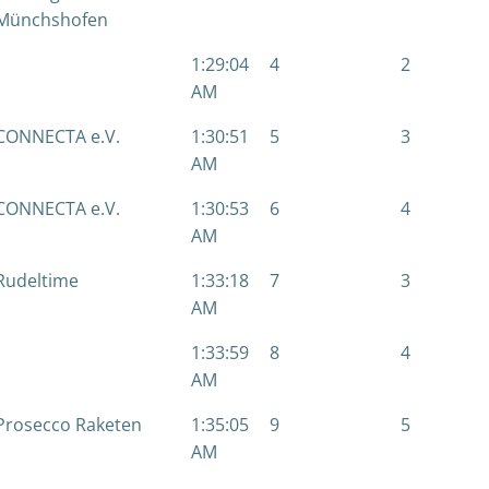
Münchshofen
1:29:04
4
2
AM
CONNECTA e.V.
1:30:51
5
3
AM
CONNECTA e.V.
1:30:53
6
4
AM
Rudeltime
1:33:18
7
3
AM
1:33:59
8
4
AM
Prosecco Raketen
1:35:05
9
5
AM