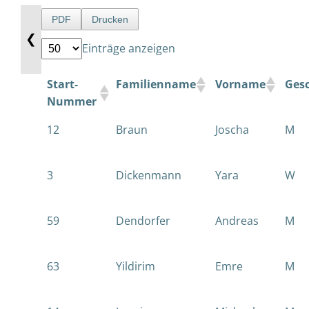
PDF
Drucken
❮
Einträge anzeigen
Start-
Familienname
Vorname
Ges
Nummer
12
Braun
Joscha
M
3
Dickenmann
Yara
W
59
Dendorfer
Andreas
M
63
Yildirim
Emre
M