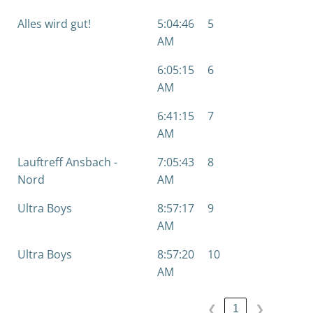
Alles wird gut!
5:04:46
5
5
AM
6:05:15
6
6
AM
6:41:15
7
7
AM
Lauftreff Ansbach -
7:05:43
8
8
Nord
AM
Ultra Boys
8:57:17
9
9
AM
Ultra Boys
8:57:20
10
10
AM
1
❮
❯