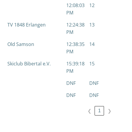
12:08:03
12
10
PM
TV 1848 Erlangen
12:24:38
13
3
PM
Old Samson
12:38:35
14
11
PM
Skiclub Bibertal e.V.
15:39:18
15
12
PM
DNF
DNF
DN
DNF
DNF
DN
1
❮
❯