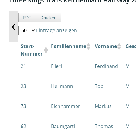
Three Kings Trails Reichenbach Half Way 2
PDF
Drucken
❮
Einträge anzeigen
Start-
Familienname
Vorname
Ges
Nummer
21
Flierl
Ferdinand
M
23
Heilmann
Tobi
M
73
Eichhammer
Markus
M
62
Baumgärtl
Thomas
M