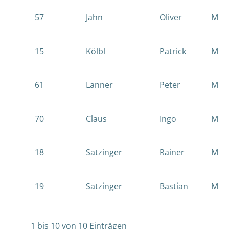
57
Jahn
Oliver
M
15
Kölbl
Patrick
M
61
Lanner
Peter
M
70
Claus
Ingo
M
18
Satzinger
Rainer
M
19
Satzinger
Bastian
M
1 bis 10 von 10 Einträgen