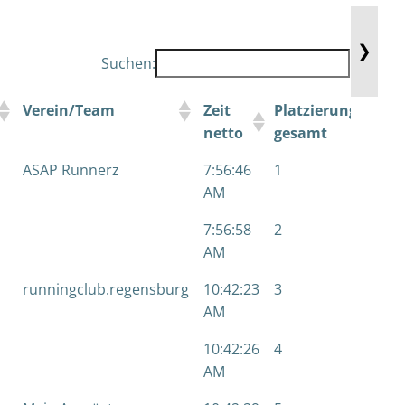
❯
Suchen:
Verein/Team
Zeit
Platzierung
Pl
netto
gesamt
m/
ASAP Runnerz
7:56:46
1
1
AM
7:56:58
2
1
AM
runningclub.regensburg
10:42:23
3
2
AM
10:42:26
4
3
AM