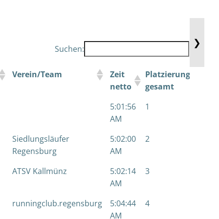
❯
Suchen:
Verein/Team
Zeit
Platzierung
Pla
netto
gesamt
m/
5:01:56
1
1
AM
Siedlungsläufer
5:02:00
2
2
Regensburg
AM
ATSV Kallmünz
5:02:14
3
3
AM
runningclub.regensburg
5:04:44
4
4
AM