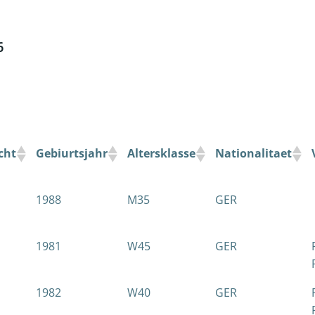
6
cht
Gebiurtsjahr
Altersklasse
Nationalitaet
1988
M35
GER
1981
W45
GER
1982
W40
GER