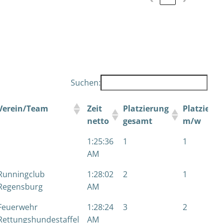
Suchen:
Verein/Team
Zeit
Platzierung
Platzieru
netto
gesamt
m/w
1:25:36
1
1
AM
Runningclub
1:28:02
2
1
Regensburg
AM
Feuerwehr
1:28:24
3
2
Rettungshundestaffel
AM