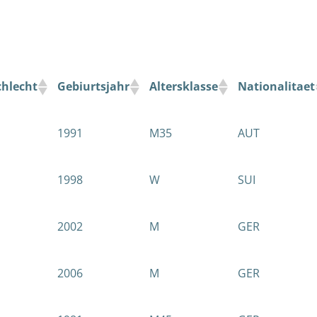
chlecht
Gebiurtsjahr
Altersklasse
Nationalitaet
1991
M35
AUT
1998
W
SUI
2002
M
GER
2006
M
GER