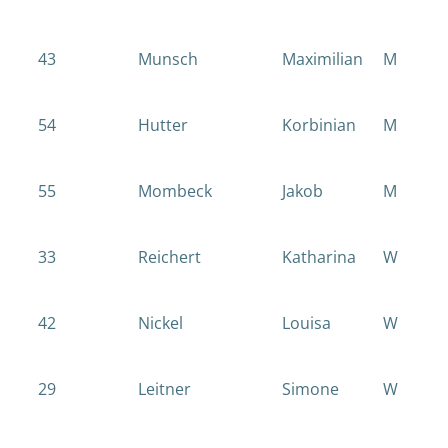
43
Munsch
Maximilian
M
54
Hutter
Korbinian
M
55
Mombeck
Jakob
M
33
Reichert
Katharina
W
42
Nickel
Louisa
W
29
Leitner
Simone
W