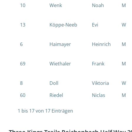
10
Wenk
Noah
M
13
Köppe-Neeb
Evi
W
6
Haimayer
Heinrich
M
69
Wiethaler
Frank
M
8
Doll
Viktoria
W
60
Riedel
Niclas
M
1 bis 17 von 17 Einträgen