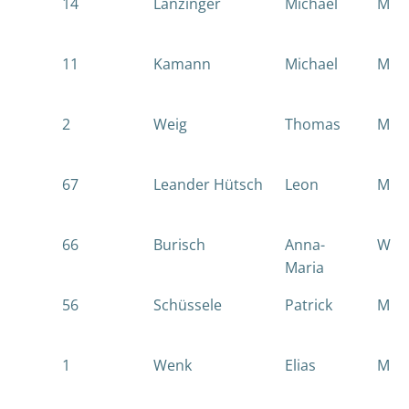
14
Lanzinger
Michael
M
11
Kamann
Michael
M
2
Weig
Thomas
M
67
Leander Hütsch
Leon
M
66
Burisch
Anna-
W
Maria
56
Schüssele
Patrick
M
1
Wenk
Elias
M